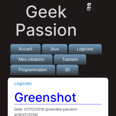
Geek
Passion
Accueil
Jeux
Logiciels
Mes créations
Tutoriels
Programmation
3D
Logiciels
Greenshot
Date :07/12/2016 (première parution
le18/01/2016)